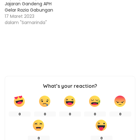
Jajaran Gandeng APH
Gelar Razia Gabungan
17 Maret 2023
dalam "Samarinda"
What’s your reaction?
0
0
0
0
0
0
0