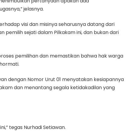
Ini menimbulkan pertanyaan apakah ada
gasnya,” jelasnya.
rhadap visi dan misinya seharusnya datang dari
emilih sejati dalam Pilkakam ini, dan bukan dari
s proses pemilihan dan memastikan bahwa hak warga
ihormati.
awan dengan Nomor Urut 01 menyatakan kesiapannya
kakam dan menantang segala ketidakadilan yang
i,” tegas Nurhadi Setiawan.