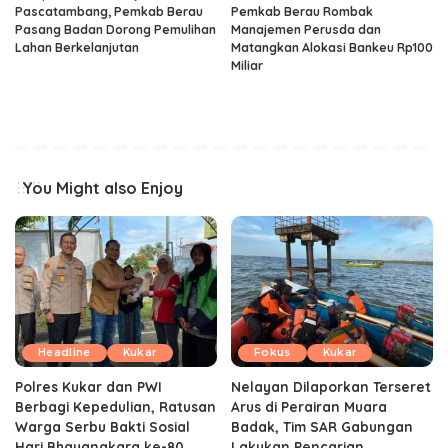
Pascatambang, Pemkab Berau
Pemkab Berau Rombak
Pasang Badan Dorong Pemulihan
Manajemen Perusda dan
Lahan Berkelanjutan
Matangkan Alokasi Bankeu Rp100
Miliar
You Might also Enjoy
Headline
Kukar
Fokus
Kukar
Polres Kukar dan PWI
Nelayan Dilaporkan Terseret
Berbagi Kepedulian, Ratusan
Arus di Perairan Muara
Warga Serbu Bakti Sosial
Badak, Tim SAR Gabungan
Hari Bhayangkara ke-80
Lakukan Pencarian.