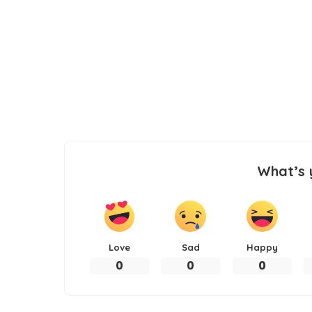
What’s 
Love
Sad
Happy
0
0
0