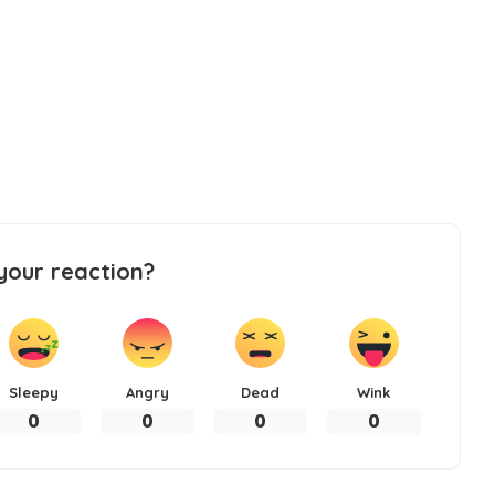
your reaction?
Sleepy
Angry
Dead
Wink
0
0
0
0