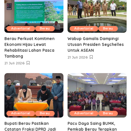
Advertorial
Berau
Advertorial
Berau
Berau Perkuat Komitmen
Wabup Gamalis Dampingi
Ekonomi Hijau Lewat
Utusan Presiden Seychelles
Rehabilitasi Lahan Pasca
Untuk ASEAN
Tambang
21 Juli 2026
21 Juli 2026
Advertorial
Berau
Advertorial
Berau
Bupati Berau Pastikan
Pacu Daya Saing BUMK,
Catatan Fraksi DPRD Jadi
Pemkab Berau Terapkan