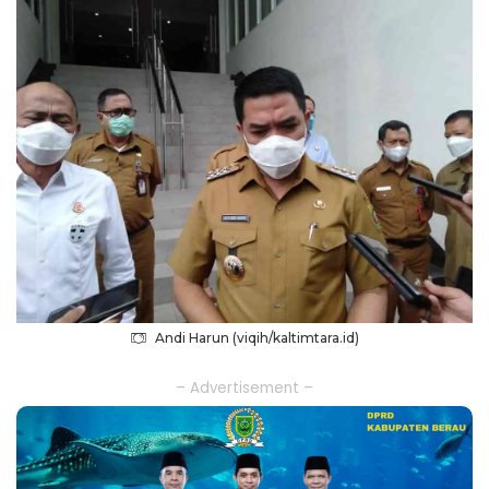
Andi Harun (viqih/kaltimtara.id)
– Advertisement –