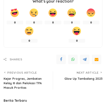
What’s your reaction?
0
0
0
0
0
0
0
SHARES
PREVIOUS ARTICLE
NEXT ARTICLE
Kejar Progres, Jembatan
Glow Up Tambalang 2023
Kelay III dan Relokasi TPA
Masuk Proritas
Berita Terbaru