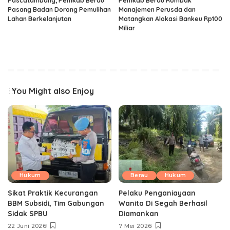
Pascatambang, Pemkab Berau
Pemkab Berau Rombak
Pasang Badan Dorong Pemulihan
Manajemen Perusda dan
Lahan Berkelanjutan
Matangkan Alokasi Bankeu Rp100
Miliar
You Might also Enjoy
Hukum
Berau
Hukum
Sikat Praktik Kecurangan
Pelaku Penganiayaan
BBM Subsidi, Tim Gabungan
Wanita Di Segah Berhasil
Sidak SPBU
Diamankan
22 Juni 2026
7 Mei 2026