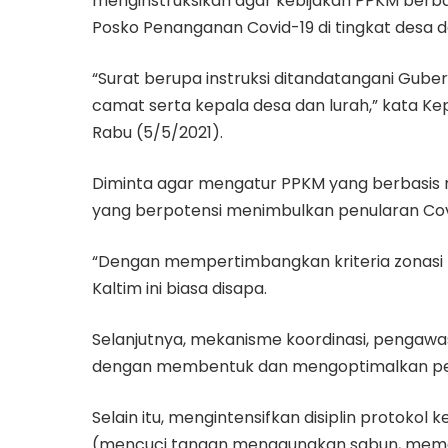
menginstruksikan agar kebijakan PPKM berba
Posko Penanganan Covid-19 di tingkat desa d
“Surat berupa instruksi ditandatangani Guber
camat serta kepala desa dan lurah,” kata Ke
Rabu (5/5/2021).
Diminta agar mengatur PPKM yang berbasis 
yang berpotensi menimbulkan penularan Cov
“Dengan mempertimbangkan kriteria zonasi pe
Kaltim ini biasa disapa.
Selanjutnya, mekanisme koordinasi, pengawa
dengan membentuk dan mengoptimalkan peran
Selain itu, mengintensifkan disiplin protok
(mencuci tangan menggunakan sabun, memak