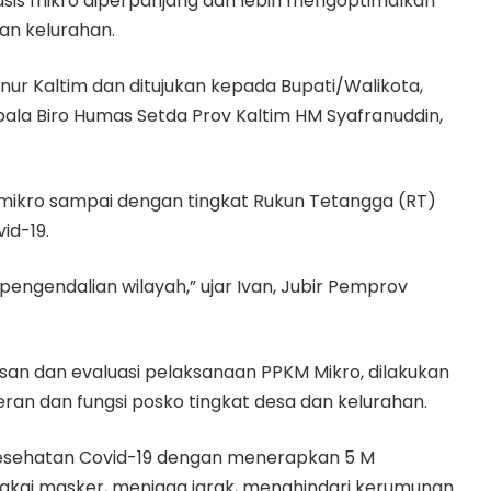
sis mikro diperpanjang dan lebih mengoptimalkan
an kelurahan.
nur Kaltim dan ditujukan kepada Bupati/Walikota,
pala Biro Humas Setda Prov Kaltim HM Syafranuddin,
mikro sampai dengan tingkat Rukun Tetangga (RT)
id-19.
ngendalian wilayah,” ujar Ivan, Jubir Pemprov
san dan evaluasi pelaksanaan PPKM Mikro, dilakukan
 dan fungsi posko tingkat desa dan kelurahan.
ol kesehatan Covid-19 dengan menerapkan 5 M
ai masker, menjaga jarak, menghindari kerumunan